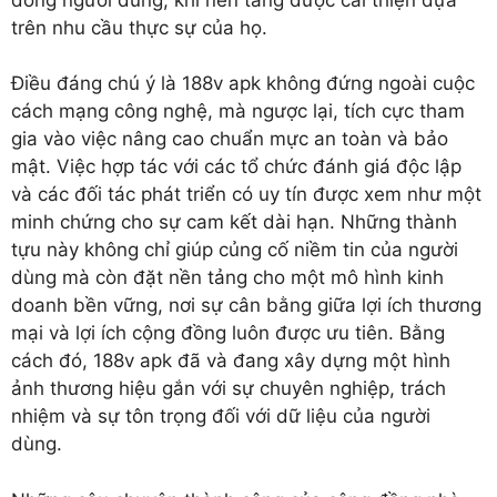
trên nhu cầu thực sự của họ.
Điều đáng chú ý là 188v apk không đứng ngoài cuộc
cách mạng công nghệ, mà ngược lại, tích cực tham
gia vào việc nâng cao chuẩn mực an toàn và bảo
mật. Việc hợp tác với các tổ chức đánh giá độc lập
và các đối tác phát triển có uy tín được xem như một
minh chứng cho sự cam kết dài hạn. Những thành
tựu này không chỉ giúp củng cố niềm tin của người
dùng mà còn đặt nền tảng cho một mô hình kinh
doanh bền vững, nơi sự cân bằng giữa lợi ích thương
mại và lợi ích cộng đồng luôn được ưu tiên. Bằng
cách đó, 188v apk đã và đang xây dựng một hình
ảnh thương hiệu gắn với sự chuyên nghiệp, trách
nhiệm và sự tôn trọng đối với dữ liệu của người
dùng.