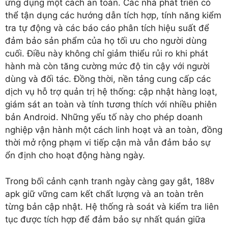
ứng dụng một cách an toàn. Các nhà phát triển có
thể tận dụng các hướng dẫn tích hợp, tính năng kiểm
tra tự động và các báo cáo phân tích hiệu suất để
đảm bảo sản phẩm của họ tối ưu cho người dùng
cuối. Điều này không chỉ giảm thiểu rủi ro khi phát
hành mà còn tăng cường mức độ tin cậy với người
dùng và đối tác. Đồng thời, nền tảng cung cấp các
dịch vụ hỗ trợ quản trị hệ thống: cập nhật hàng loạt,
giám sát an toàn và tính tương thích với nhiều phiên
bản Android. Những yếu tố này cho phép doanh
nghiệp vận hành một cách linh hoạt và an toàn, đồng
thời mở rộng phạm vi tiếp cận mà vẫn đảm bảo sự
ổn định cho hoạt động hàng ngày.
Trong bối cảnh cạnh tranh ngày càng gay gắt, 188v
apk giữ vững cam kết chất lượng và an toàn trên
từng bản cập nhật. Hệ thống rà soát và kiểm tra liên
tục được tích hợp để đảm bảo sự nhất quán giữa