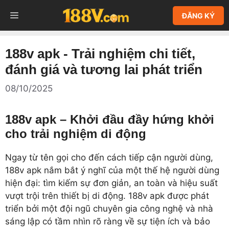
Chuyển
MENU
ĐĂNG KÝ
đến
nội
dung
188v apk - Trải nghiệm chi tiết,
đánh giá và tương lai phát triển
08/10/2025
188v apk – Khởi đầu đầy hứng khởi
cho trải nghiệm di động
Ngay từ tên gọi cho đến cách tiếp cận người dùng,
188v apk nắm bắt ý nghĩ của một thế hệ người dùng
hiện đại: tìm kiếm sự đơn giản, an toàn và hiệu suất
vượt trội trên thiết bị di động. 188v apk được phát
triển bởi một đội ngũ chuyên gia công nghệ và nhà
sáng lập có tầm nhìn rõ ràng về sự tiện ích và bảo