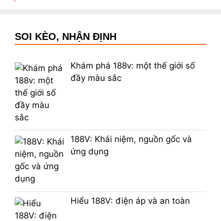
SOI KÈO, NHẬN ĐỊNH
Khám phá 188v: một thế giới số
đầy màu sắc
188V: Khái niệm, nguồn gốc và
ứng dụng
Hiểu 188V: điện áp và an toàn