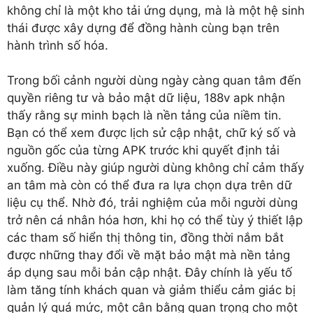
không chỉ là một kho tải ứng dụng, mà là một hệ sinh
thái được xây dựng để đồng hành cùng bạn trên
hành trình số hóa.
Trong bối cảnh người dùng ngày càng quan tâm đến
quyền riêng tư và bảo mật dữ liệu, 188v apk nhận
thấy rằng sự minh bạch là nền tảng của niềm tin.
Bạn có thể xem được lịch sử cập nhật, chữ ký số và
nguồn gốc của từng APK trước khi quyết định tải
xuống. Điều này giúp người dùng không chỉ cảm thấy
an tâm mà còn có thể đưa ra lựa chọn dựa trên dữ
liệu cụ thể. Nhờ đó, trải nghiệm của mỗi người dùng
trở nên cá nhân hóa hơn, khi họ có thể tùy ý thiết lập
các tham số hiển thị thông tin, đồng thời nắm bắt
được những thay đổi về mặt bảo mật mà nền tảng
áp dụng sau mỗi bản cập nhật. Đây chính là yếu tố
làm tăng tính khách quan và giảm thiểu cảm giác bị
quản lý quá mức, một cân bằng quan trọng cho một