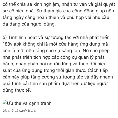
có thể chia sẻ kinh nghiệm, nhận tư vấn và giải quyết
sự cố hiệu quả. Sự tham gia của cộng đồng giúp nền
tảng ngày càng hoàn thiện và phù hợp với nhu cầu
đa dạng của người dùng.
5) Tính linh hoạt và sự tương tác với nhà phát triển:
188v apk không chỉ là một cửa hàng ứng dụng mà
còn là một nền tảng cho sự sáng tạo. Nó cho phép
nhà phát triển tích hợp các công cụ quản lý phát
hành, nhận phản hồi người dùng và theo dõi hiệu
suất của ứng dụng trong thời gian thực. Cách tiếp
cận này giúp tăng cường sự tương tác và đẩy nhanh
quá trình cải tiến sản phẩm dựa trên dữ liệu người
dùng thực tế.
Ưu thế và cạnh tranh