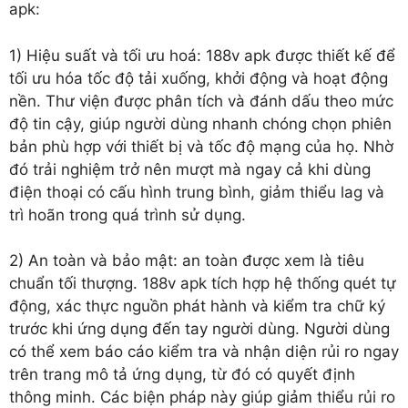
apk:
1) Hiệu suất và tối ưu hoá: 188v apk được thiết kế để
tối ưu hóa tốc độ tải xuống, khởi động và hoạt động
nền. Thư viện được phân tích và đánh dấu theo mức
độ tin cậy, giúp người dùng nhanh chóng chọn phiên
bản phù hợp với thiết bị và tốc độ mạng của họ. Nhờ
đó trải nghiệm trở nên mượt mà ngay cả khi dùng
điện thoại có cấu hình trung bình, giảm thiểu lag và
trì hoãn trong quá trình sử dụng.
2) An toàn và bảo mật: an toàn được xem là tiêu
chuẩn tối thượng. 188v apk tích hợp hệ thống quét tự
động, xác thực nguồn phát hành và kiểm tra chữ ký
trước khi ứng dụng đến tay người dùng. Người dùng
có thể xem báo cáo kiểm tra và nhận diện rủi ro ngay
trên trang mô tả ứng dụng, từ đó có quyết định
thông minh. Các biện pháp này giúp giảm thiểu rủi ro