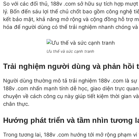
So với các đối thủ, 188v .com sở hữu sự tích hợp mượt
lý. Bốn đến sáu lợi thế chủ chốt bao gồm công nghệ tiên
kết bảo mật, khả năng mở rộng và cộng đồng hỗ trợ mạ
hóa để người dùng có thể trải nghiệm nhanh chóng và t
Ưu thế và sức cạnh tranh
Trải nghiệm người dùng và phản hồi 
Người dùng thường mô tả trải nghiệm 188v .com là sự 
188v .com nhấn mạnh tính dễ học, giao diện trực quan
chuyện về cách công cụ này giúp tiết kiệm thời gian v
chân thực.
Hướng phát triển và tầm nhìn tương l
Trong tương lai, 188v .com hướng tới mở rộng phạm vi 