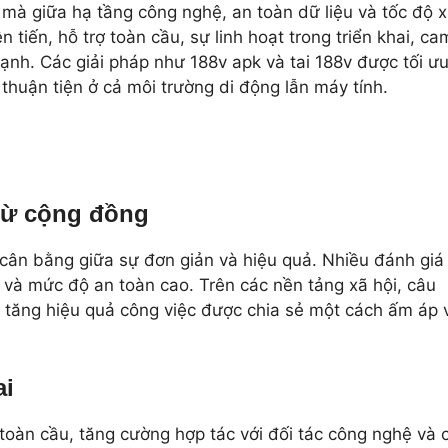
 mà giữa hạ tầng công nghệ, an toàn dữ liệu và tốc độ 
 tiến, hỗ trợ toàn cầu, sự linh hoạt trong triển khai, ca
nh. Các giải pháp như 188v apk và tai 188v được tối ư
huận tiện ở cả môi trường di động lẫn máy tính.
từ cộng đồng
cân bằng giữa sự đơn giản và hiệu quả. Nhiều đánh giá
 và mức độ an toàn cao. Trên các nền tảng xã hội, câu
à tăng hiệu quả công việc được chia sẻ một cách ấm áp 
ai
toàn cầu, tăng cường hợp tác với đối tác công nghệ và 