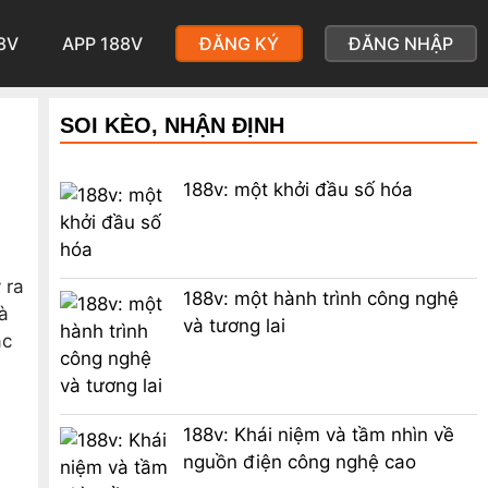
8V
APP 188V
ĐĂNG KÝ
ĐĂNG NHẬP
SOI KÈO, NHẬN ĐỊNH
188v: một khởi đầu số hóa
 ra
188v: một hành trình công nghệ
à
và tương lai
ặc
188v: Khái niệm và tầm nhìn về
nguồn điện công nghệ cao