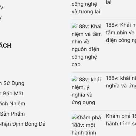
lai
8V
V
188v: Khái 
tầm nhìn về
điện công n
SÁCH
188v: khái n
n Sử Dụng
nghĩa và ứn
h Bảo Mật
rách Nhiệm
 Sản Phẩm
Khám phá 1
hành trình s
 Nhận Định Bóng Đá