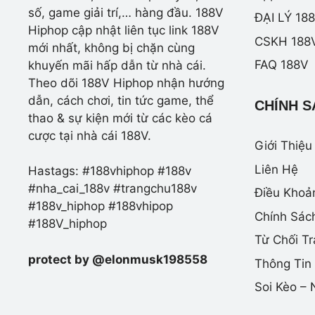
số, game giải trí,… hàng đầu. 188V
ĐẠI LÝ 18
Hiphop cập nhật liên tục link 188V
CSKH 188
mới nhất, không bị chặn cùng
FAQ 188V
khuyến mãi hấp dẫn từ nhà cái.
Theo dõi 188V Hiphop nhận hướng
dẫn, cách chơi, tin tức game, thể
CHÍNH 
thao & sự kiện mới từ các kèo cá
cược tại nhà cái 188V.
Giới Thiệu
Liên Hệ
Hastags: #188vhiphop #188v
#nha_cai_188v #trangchu188v
Điều Khoả
#188v_hiphop #188vhipop
Chính Sác
#188V_hiphop
Từ Chối T
protect by @elonmusk198558
Thông Tin
Soi Kèo –