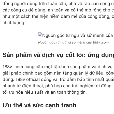
đồng người dùng trên toàn cầu, phá vỡ rào cản công n
các công cụ dễ dùng, an toàn và có thể mở rộng cho c
như một cách thể hiện niềm đam mê của cộng đồng, còn 
chất lượng.
Nguồn gốc từ ngữ và sứ mệnh của 188v .com
Sản phẩm và dịch vụ cốt lõi: ứng dụn
188v .com cung cấp một tập hợp sản phẩm và dịch vụ 
giải pháp chính bao gồm nền tảng quản lý dữ liệu, côn
dùng. 188v official đóng vai trò đảm bảo tính nhất quá
nhanh từ điện thoại, phù hợp cho trải nghiệm di động. 
tối ưu hóa hiệu suất và an toàn thông tin.
Ưu thế và sức cạnh tranh