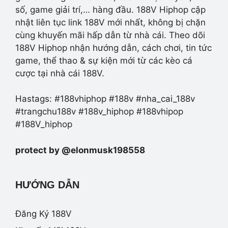
số, game giải trí,… hàng đầu. 188V Hiphop cập
nhật liên tục link 188V mới nhất, không bị chặn
cùng khuyến mãi hấp dẫn từ nhà cái. Theo dõi
188V Hiphop nhận hướng dẫn, cách chơi, tin tức
game, thể thao & sự kiện mới từ các kèo cá
cược tại nhà cái 188V.
Hastags: #188vhiphop #188v #nha_cai_188v
#trangchu188v #188v_hiphop #188vhipop
#188V_hiphop
protect by @elonmusk198558
HƯỚNG DẪN
Đăng Ký 188V