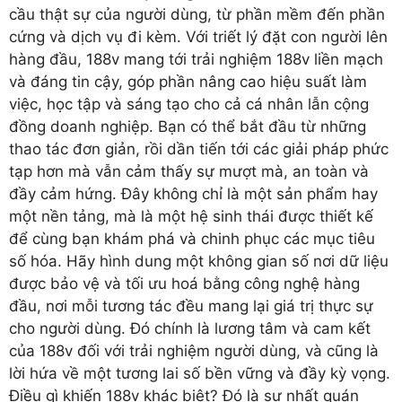
cầu thật sự của người dùng, từ phần mềm đến phần
cứng và dịch vụ đi kèm. Với triết lý đặt con người lên
hàng đầu, 188v mang tới trải nghiệm 188v liền mạch
và đáng tin cậy, góp phần nâng cao hiệu suất làm
việc, học tập và sáng tạo cho cả cá nhân lẫn cộng
đồng doanh nghiệp. Bạn có thể bắt đầu từ những
thao tác đơn giản, rồi dần tiến tới các giải pháp phức
tạp hơn mà vẫn cảm thấy sự mượt mà, an toàn và
đầy cảm hứng. Đây không chỉ là một sản phẩm hay
một nền tảng, mà là một hệ sinh thái được thiết kế
để cùng bạn khám phá và chinh phục các mục tiêu
số hóa. Hãy hình dung một không gian số nơi dữ liệu
được bảo vệ và tối ưu hoá bằng công nghệ hàng
đầu, nơi mỗi tương tác đều mang lại giá trị thực sự
cho người dùng. Đó chính là lương tâm và cam kết
của 188v đối với trải nghiệm người dùng, và cũng là
lời hứa về một tương lai số bền vững và đầy kỳ vọng.
Điều gì khiến 188v khác biệt? Đó là sự nhất quán