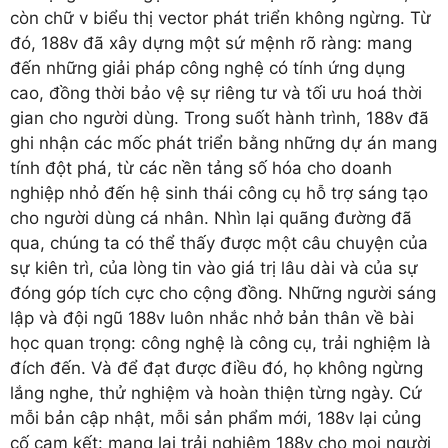
còn chữ v biểu thị vector phát triển không ngừng. Từ
đó, 188v đã xây dựng một sứ mệnh rõ ràng: mang
đến những giải pháp công nghệ có tính ứng dụng
cao, đồng thời bảo vệ sự riêng tư và tối ưu hoá thời
gian cho người dùng. Trong suốt hành trình, 188v đã
ghi nhận các mốc phát triển bằng những dự án mang
tính đột phá, từ các nền tảng số hóa cho doanh
nghiệp nhỏ đến hệ sinh thái công cụ hỗ trợ sáng tạo
cho người dùng cá nhân. Nhìn lại quãng đường đã
qua, chúng ta có thể thấy được một câu chuyện của
sự kiên trì, của lòng tin vào giá trị lâu dài và của sự
đóng góp tích cực cho cộng đồng. Những người sáng
lập và đội ngũ 188v luôn nhắc nhở bản thân về bài
học quan trọng: công nghệ là công cụ, trải nghiệm là
đích đến. Và để đạt được điều đó, họ không ngừng
lắng nghe, thử nghiệm và hoàn thiện từng ngày. Cứ
mỗi bản cập nhật, mỗi sản phẩm mới, 188v lại củng
cố cam kết: mang lại trải nghiệm 188v cho mọi người