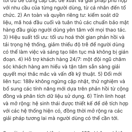
tối ưu để cung cấp các đề xuất và giải pháp phù hợp
với nhu cầu của từng người dùng, từ cá nhân đến tổ
chức. 2) An toàn và quyền riêng tư: kiểm soát dữ
liệu, mã hoá đầu cuối và tuân thủ các chuẩn bảo mật
hàng đầu giúp người dùng yên tâm với mọi thao tác.
3) Hiệu suất tối ưu: tối ưu hoá thời gian phản hồi và
tải trọng hệ thống, giảm thiểu độ trễ để người dùng
có thể làm việc và sáng tạo liên tục mà không bị gián
đoạn. 4) Hỗ trợ khách hàng 24/7: một đội ngũ chăm
sóc khách hàng am hiểu và tận tâm sẵn sàng giải
quyết mọi thắc mắc và vấn đề kỹ thuật. 5) Đổi mới
liên tục: 188v không ngừng cập nhật, thử nghiệm và
bổ sung các tính năng mới dựa trên phản hồi từ cộng
đồng và phân tích dữ liệu sử dụng. 6) Tính linh hoạt
và mở rộng: hệ sinh thái được thiết kế để dễ tích hợp
với các hệ thống hiện có, đồng thời mở rộng ra các
giải pháp tương lai mà người dùng có thể cần tới.