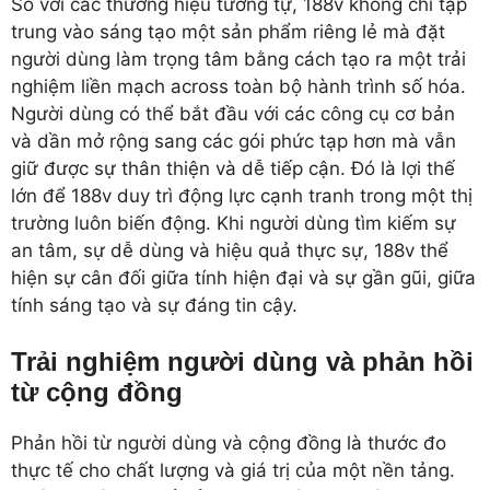
So với các thương hiệu tương tự, 188v không chỉ tập
trung vào sáng tạo một sản phẩm riêng lẻ mà đặt
người dùng làm trọng tâm bằng cách tạo ra một trải
nghiệm liền mạch across toàn bộ hành trình số hóa.
Người dùng có thể bắt đầu với các công cụ cơ bản
và dần mở rộng sang các gói phức tạp hơn mà vẫn
giữ được sự thân thiện và dễ tiếp cận. Đó là lợi thế
lớn để 188v duy trì động lực cạnh tranh trong một thị
trường luôn biến động. Khi người dùng tìm kiếm sự
an tâm, sự dễ dùng và hiệu quả thực sự, 188v thể
hiện sự cân đối giữa tính hiện đại và sự gần gũi, giữa
tính sáng tạo và sự đáng tin cậy.
Trải nghiệm người dùng và phản hồi
từ cộng đồng
Phản hồi từ người dùng và cộng đồng là thước đo
thực tế cho chất lượng và giá trị của một nền tảng.