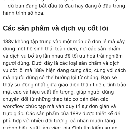
—dù bạn đang bắt đầu từ đâu hay đang ở đâu trong
hành trình số hóa.
Các sản phẩm và dịch vụ cốt lõi
188v không tập trung vào một món đồ đơn lẻ mà xây
dựng một hệ sinh thái toàn diện, nơi các sản phẩm
và dịch vụ bổ trợ lẫn nhau để tối ưu hoá trải nghiệm
người dùng. Dưới đây là các loại sản phẩm và dịch
vụ cốt lõi mà 188v hiện đang cung cấp, cùng với cách
mà người dùng có thể hưởng lợi từ chúng. Bạn sẽ
thấy sự đồng nhất giữa giao diện thân thiện, tính bảo
mật cao và hiệu suất ấn tượng, giúp người dùng
chuyển đổi từ những thao tác cơ bản đến các
workflow phức tạp mà vẫn duy trì sự đơn giản và
trực giác. Các sản phẩm của 188v được thiết kế để
phù hợp với nhiều đối tượng: cá nhân muốn tăng
cường hiệu suất làm việc, gia đình tìm kiếm sự an