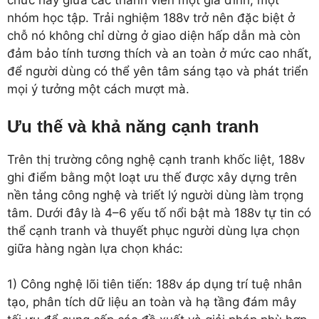
chức hay giữa các thành viên một gia đình, một
nhóm học tập. Trải nghiệm 188v trở nên đặc biệt ở
chỗ nó không chỉ dừng ở giao diện hấp dẫn mà còn
đảm bảo tính tương thích và an toàn ở mức cao nhất,
để người dùng có thể yên tâm sáng tạo và phát triển
mọi ý tưởng một cách mượt mà.
Ưu thế và khả năng cạnh tranh
Trên thị trường công nghệ cạnh tranh khốc liệt, 188v
ghi điểm bằng một loạt ưu thế được xây dựng trên
nền tảng công nghệ và triết lý người dùng làm trọng
tâm. Dưới đây là 4–6 yếu tố nổi bật mà 188v tự tin có
thể cạnh tranh và thuyết phục người dùng lựa chọn
giữa hàng ngàn lựa chọn khác:
1) Công nghệ lõi tiên tiến: 188v áp dụng trí tuệ nhân
tạo, phân tích dữ liệu an toàn và hạ tầng đám mây