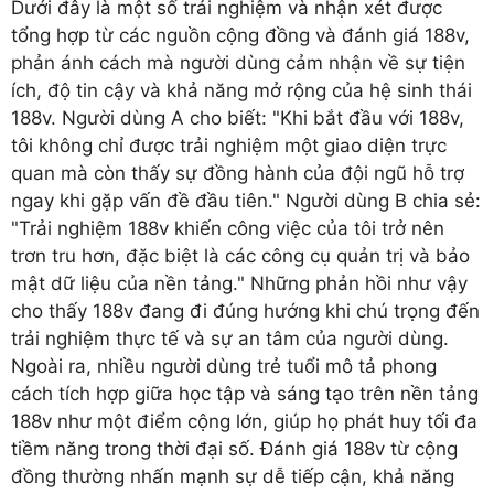
Dưới đây là một số trải nghiệm và nhận xét được
tổng hợp từ các nguồn cộng đồng và đánh giá 188v,
phản ánh cách mà người dùng cảm nhận về sự tiện
ích, độ tin cậy và khả năng mở rộng của hệ sinh thái
188v. Người dùng A cho biết: "Khi bắt đầu với 188v,
tôi không chỉ được trải nghiệm một giao diện trực
quan mà còn thấy sự đồng hành của đội ngũ hỗ trợ
ngay khi gặp vấn đề đầu tiên." Người dùng B chia sẻ:
"Trải nghiệm 188v khiến công việc của tôi trở nên
trơn tru hơn, đặc biệt là các công cụ quản trị và bảo
mật dữ liệu của nền tảng." Những phản hồi như vậy
cho thấy 188v đang đi đúng hướng khi chú trọng đến
trải nghiệm thực tế và sự an tâm của người dùng.
Ngoài ra, nhiều người dùng trẻ tuổi mô tả phong
cách tích hợp giữa học tập và sáng tạo trên nền tảng
188v như một điểm cộng lớn, giúp họ phát huy tối đa
tiềm năng trong thời đại số. Đánh giá 188v từ cộng
đồng thường nhấn mạnh sự dễ tiếp cận, khả năng