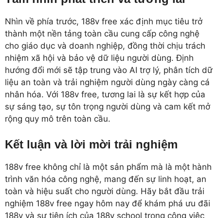
Nhìn về phía trước, 188v free xác định mục tiêu trở
thành một nền tảng toàn cầu cung cấp công nghệ
cho giáo dục và doanh nghiệp, đồng thời chịu trách
nhiệm xã hội và bảo vệ dữ liệu người dùng. Định
hướng đổi mới sẽ tập trung vào AI trợ lý, phân tích dữ
liệu an toàn và trải nghiệm người dùng ngày càng cá
nhân hóa. Với 188v free, tương lai là sự kết hợp của
sự sáng tạo, sự tôn trọng người dùng và cam kết mở
rộng quy mô trên toàn cầu.
Kết luận và lời mời trải nghiệm
188v free không chỉ là một sản phẩm mà là một hành
trình văn hóa công nghệ, mang đến sự linh hoạt, an
toàn và hiệu suất cho người dùng. Hãy bắt đầu trải
nghiệm 188v free ngay hôm nay để khám phá ưu đãi
188v và sự tiện ích của 188v school trong công việc