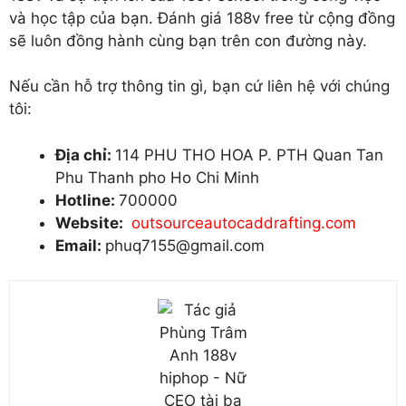
và học tập của bạn. Đánh giá 188v free từ cộng đồng
sẽ luôn đồng hành cùng bạn trên con đường này.
Nếu cần hỗ trợ thông tin gì, bạn cứ liên hệ với chúng
tôi:
Địa chỉ:
114 PHU THO HOA P. PTH Quan Tan
Phu Thanh pho Ho Chi Minh
Hotline:
700000
Website:
outsourceautocaddrafting.com
Email:
phuq7155@gmail.com