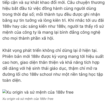
tiếp cận và sự khát khao đổi mới. Câu chuyện thương
hiệu bắt đầu từ việc đồng hành cùng người dùng
trong thời đại số; mỗi thành tựu đều được ghi nhận
bằng sự tin tưởng và lòng kiên trì. Khi nhắc tới ưu đãi
188v hay các sáng kiến như 188v, người ta thấy rõ sứ
mệnh của công ty là mang lại bình đẳng công nghệ
cho mọi thành phần xã hội.
Khát vọng phát triển không chỉ dừng lại ở hiện tại.
Phiên bản mới 188v được kỳ vọng mang tới hiệu suất
cao hơn, giao diện thân thiện và khả năng tích hợp
dễ dàng với hệ sinh thái giáo dục, thậm chí mở ra
đường lối cho 188v school như một nền tảng học tập
toàn diện.
Xu origin và sứ mệnh của 188v free