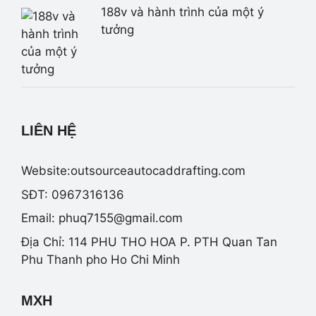
188v và hành trình của một ý
tưởng
LIÊN HỆ
Website:outsourceautocaddrafting.com
SĐT: 0967316136
Email:
phuq7155@gmail.com
Địa Chỉ: 114 PHU THO HOA P. PTH Quan Tan
Phu Thanh pho Ho Chi Minh
MXH