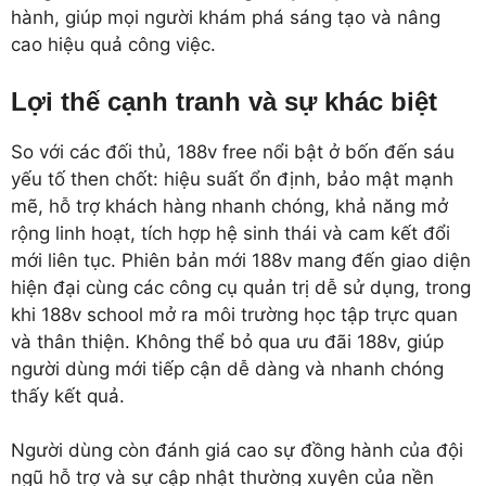
hành, giúp mọi người khám phá sáng tạo và nâng
cao hiệu quả công việc.
Lợi thế cạnh tranh và sự khác biệt
So với các đối thủ, 188v free nổi bật ở bốn đến sáu
yếu tố then chốt: hiệu suất ổn định, bảo mật mạnh
mẽ, hỗ trợ khách hàng nhanh chóng, khả năng mở
rộng linh hoạt, tích hợp hệ sinh thái và cam kết đổi
mới liên tục. Phiên bản mới 188v mang đến giao diện
hiện đại cùng các công cụ quản trị dễ sử dụng, trong
khi 188v school mở ra môi trường học tập trực quan
và thân thiện. Không thể bỏ qua ưu đãi 188v, giúp
người dùng mới tiếp cận dễ dàng và nhanh chóng
thấy kết quả.
Người dùng còn đánh giá cao sự đồng hành của đội
ngũ hỗ trợ và sự cập nhật thường xuyên của nền