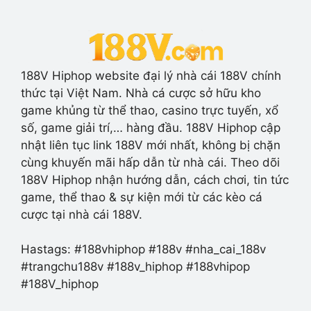
188V Hiphop website đại lý nhà cái 188V chính
thức tại Việt Nam. Nhà cá cược sở hữu kho
game khủng từ thể thao, casino trực tuyến, xổ
số, game giải trí,… hàng đầu. 188V Hiphop cập
nhật liên tục link 188V mới nhất, không bị chặn
cùng khuyến mãi hấp dẫn từ nhà cái. Theo dõi
188V Hiphop nhận hướng dẫn, cách chơi, tin tức
game, thể thao & sự kiện mới từ các kèo cá
cược tại nhà cái 188V.
Hastags: #188vhiphop #188v #nha_cai_188v
#trangchu188v #188v_hiphop #188vhipop
#188V_hiphop