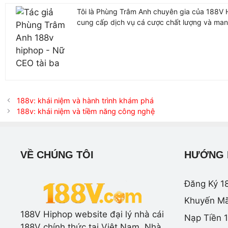
Tôi là Phùng Trâm Anh chuyên gia của 188V H
cung cấp dịch vụ cá cược chất lượng và mang
188v: khái niệm và hành trình khám phá
188v: khái niệm và tiềm năng công nghệ
VỀ CHÚNG TÔI
HƯỚNG 
Đăng Ký 1
Khuyến Mã
188V Hiphop website đại lý nhà cái
Nạp Tiền 
188V chính thức tại Việt Nam. Nhà