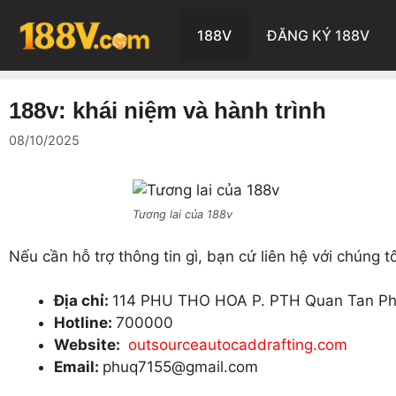
Chuyển
đến
188V
ĐĂNG KÝ 188V
nội
dung
188v: khái niệm và hành trình
08/10/2025
Tương lai của 188v
Nếu cần hỗ trợ thông tin gì, bạn cứ liên hệ với chúng t
Địa chỉ:
114 PHU THO HOA P. PTH Quan Tan Ph
Hotline:
700000
Website:
outsourceautocaddrafting.com
Email:
phuq7155@gmail.com