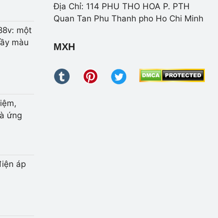
Địa Chỉ: 114 PHU THO HOA P. PTH
Quan Tan Phu Thanh pho Ho Chi Minh
88v: một
 đầy màu
MXH
niệm,
à ứng
điện áp