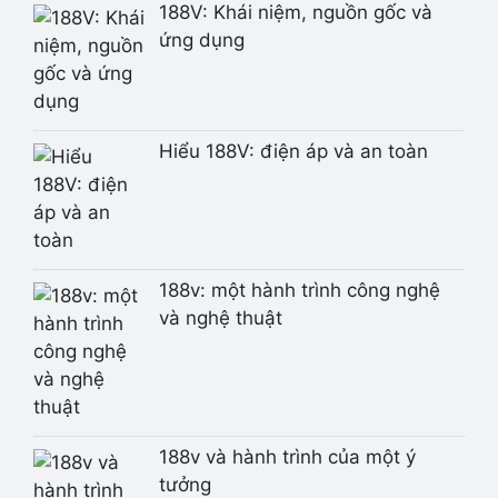
188V: Khái niệm, nguồn gốc và
ứng dụng
Hiểu 188V: điện áp và an toàn
188v: một hành trình công nghệ
và nghệ thuật
188v và hành trình của một ý
tưởng