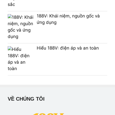
188V: Khái niệm, nguồn gốc và
ứng dụng
Hiểu 188V: điện áp và an toàn
VỀ CHÚNG TÔI