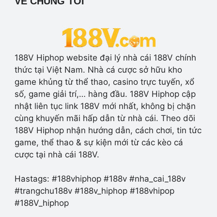
VỀ CHÚNG TÔI
188V Hiphop website đại lý nhà cái 188V chính
thức tại Việt Nam. Nhà cá cược sở hữu kho
game khủng từ thể thao, casino trực tuyến, xổ
số, game giải trí,… hàng đầu. 188V Hiphop cập
nhật liên tục link 188V mới nhất, không bị chặn
cùng khuyến mãi hấp dẫn từ nhà cái. Theo dõi
188V Hiphop nhận hướng dẫn, cách chơi, tin tức
game, thể thao & sự kiện mới từ các kèo cá
cược tại nhà cái 188V.
Hastags: #188vhiphop #188v #nha_cai_188v
#trangchu188v #188v_hiphop #188vhipop
#188V_hiphop