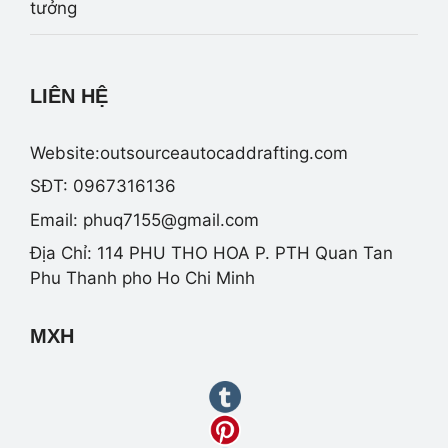
LIÊN HỆ
Website:outsourceautocaddrafting.com
SĐT: 0967316136
Email:
phuq7155@gmail.com
Địa Chỉ: 114 PHU THO HOA P. PTH Quan Tan
Phu Thanh pho Ho Chi Minh
MXH