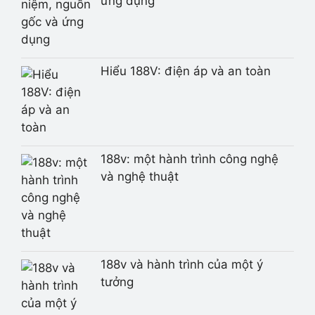
ứng dụng
Hiểu 188V: điện áp và an toàn
188v: một hành trình công nghệ
và nghệ thuật
188v và hành trình của một ý
tưởng