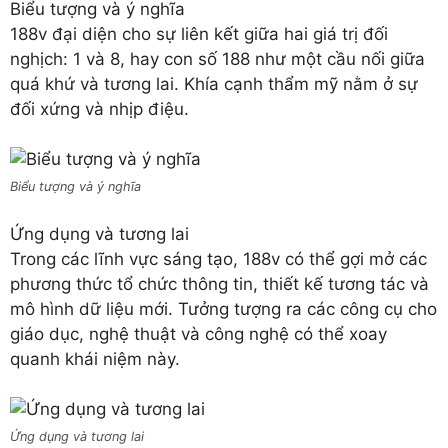
Biểu tượng và ý nghĩa
188v đại diện cho sự liên kết giữa hai giá trị đối
nghịch: 1 và 8, hay con số 188 như một cầu nối giữa
quá khứ và tương lai. Khía cạnh thẩm mỹ nằm ở sự
đối xứng và nhịp điệu.
Biểu tượng và ý nghĩa
Ứng dụng và tương lai
Trong các lĩnh vực sáng tạo, 188v có thể gợi mở các
phương thức tổ chức thông tin, thiết kế tương tác và
mô hình dữ liệu mới. Tưởng tượng ra các công cụ cho
giáo dục, nghệ thuật và công nghệ có thể xoay
quanh khái niệm này.
Ứng dụng và tương lai