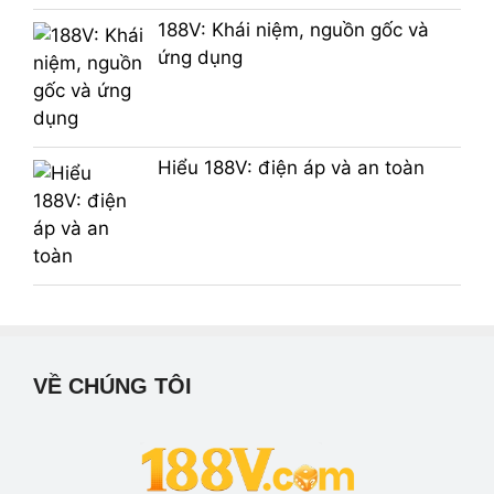
188V: Khái niệm, nguồn gốc và
ứng dụng
Hiểu 188V: điện áp và an toàn
VỀ CHÚNG TÔI