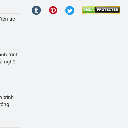
điện áp
nh trình
à nghệ
 trình
ưởng