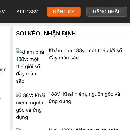
8V
APP 188V
ĐĂNG KÝ
ĐĂNG NHẬP
SOI KÈO, NHẬN ĐỊNH
Khám phá 188v: một thế giới số
đầy màu sắc
iện
188V: Khái niệm, nguồn gốc và
h
ứng dụng