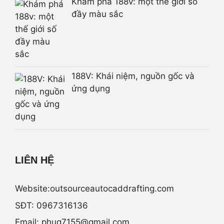
Khám phá 188v: một thế giới số
đầy màu sắc
188V: Khái niệm, nguồn gốc và
ứng dụng
LIÊN HỆ
Website:outsourceautocaddrafting.com
SĐT: 0967316136
Email:
phuq7155@gmail.com