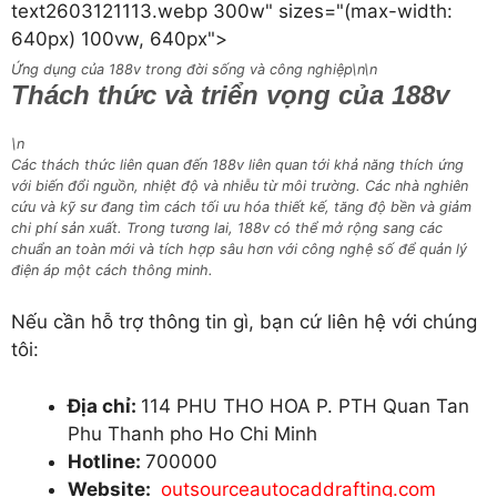
text2603121113.webp 300w" sizes="(max-width:
640px) 100vw, 640px">
Ứng dụng của 188v trong đời sống và công nghiệp\n\n
Thách thức và triển vọng của 188v
\n
Các thách thức liên quan đến 188v liên quan tới khả năng thích ứng
với biến đổi nguồn, nhiệt độ và nhiễu từ môi trường. Các nhà nghiên
cứu và kỹ sư đang tìm cách tối ưu hóa thiết kế, tăng độ bền và giảm
chi phí sản xuất. Trong tương lai, 188v có thể mở rộng sang các
chuẩn an toàn mới và tích hợp sâu hơn với công nghệ số để quản lý
điện áp một cách thông minh.
Nếu cần hỗ trợ thông tin gì, bạn cứ liên hệ với chúng
tôi:
Địa chỉ:
114 PHU THO HOA P. PTH Quan Tan
Phu Thanh pho Ho Chi Minh
Hotline:
700000
Website:
outsourceautocaddrafting.com