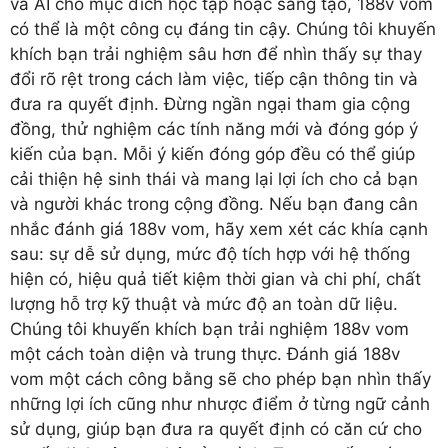
và AI cho mục đích học tập hoặc sáng tạo, 188v vom
có thể là một công cụ đáng tin cậy. Chúng tôi khuyến
khích bạn trải nghiệm sâu hơn để nhìn thấy sự thay
đổi rõ rệt trong cách làm việc, tiếp cận thông tin và
đưa ra quyết định. Đừng ngần ngại tham gia cộng
đồng, thử nghiệm các tính năng mới và đóng góp ý
kiến của bạn. Mỗi ý kiến đóng góp đều có thể giúp
cải thiện hệ sinh thái và mang lại lợi ích cho cả bạn
và người khác trong cộng đồng. Nếu bạn đang cân
nhắc đánh giá 188v vom, hãy xem xét các khía cạnh
sau: sự dễ sử dụng, mức độ tích hợp với hệ thống
hiện có, hiệu quả tiết kiệm thời gian và chi phí, chất
lượng hỗ trợ kỹ thuật và mức độ an toàn dữ liệu.
Chúng tôi khuyến khích bạn trải nghiệm 188v vom
một cách toàn diện và trung thực. Đánh giá 188v
vom một cách công bằng sẽ cho phép bạn nhìn thấy
những lợi ích cũng như nhược điểm ở từng ngữ cảnh
sử dụng, giúp bạn đưa ra quyết định có căn cứ cho