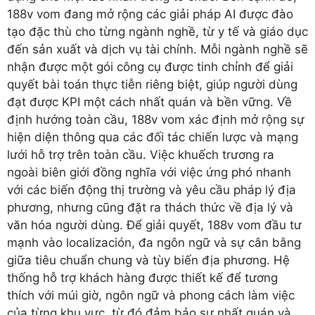
188v vom đang mở rộng các giải pháp AI được đào
tạo đặc thù cho từng ngành nghề, từ y tế và giáo dục
đến sản xuất và dịch vụ tài chính. Mỗi ngành nghề sẽ
nhận được một gói công cụ được tinh chỉnh để giải
quyết bài toán thực tiễn riêng biệt, giúp người dùng
đạt được KPI một cách nhất quán và bền vững. Về
định hướng toàn cầu, 188v vom xác định mở rộng sự
hiện diện thông qua các đối tác chiến lược và mạng
lưới hỗ trợ trên toàn cầu. Việc khuếch trương ra
ngoài biên giới đồng nghĩa với việc ứng phó nhanh
với các biến động thị trường và yêu cầu pháp lý địa
phương, nhưng cũng đặt ra thách thức về địa lý và
văn hóa người dùng. Để giải quyết, 188v vom đầu tư
mạnh vào localización, đa ngôn ngữ và sự cân bằng
giữa tiêu chuẩn chung và tùy biến địa phương. Hệ
thống hỗ trợ khách hàng được thiết kế để tương
thích với múi giờ, ngôn ngữ và phong cách làm việc
của từng khu vực, từ đó đảm bảo sự nhất quán và