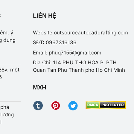
C
LIÊN HỆ
iệm, ý
Website:outsourceautocaddrafting.com
g dụng
SĐT: 0967316136
Email:
phuq7155@gmail.com
Địa Chỉ: 114 PHU THO HOA P. PTH
88v: một
Quan Tan Phu Thanh pho Ho Chi Minh
ố
MXH
 phá
 lượng
i