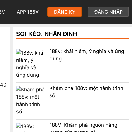
8V
APP 188V
ĐĂNG KÝ
ĐĂNG NHẬP
SOI KÈO, NHẬN ĐỊNH
188v: khái niệm, ý nghĩa và ứng
dụng
240
Khám phá 188v: một hành trình
số
188V: Khám phá nguồn năng