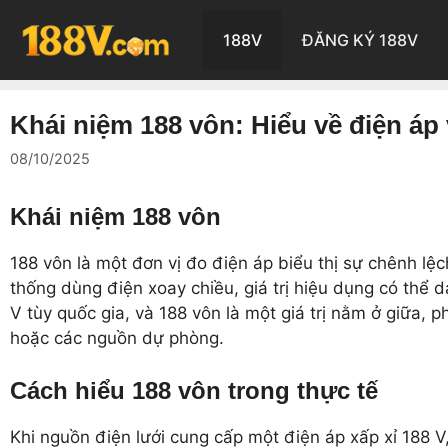
Chuyển
đến
188V
ĐĂNG KÝ 188V
nội
dung
Khái niệm 188 vôn: Hiểu về điện á
08/10/2025
Khái niệm 188 vôn
188 vôn là một đơn vị đo điện áp biểu thị sự chênh lệ
thống dùng điện xoay chiều, giá trị hiệu dụng có th
V tùy quốc gia, và 188 vôn là một giá trị nằm ở giữa, 
hoặc các nguồn dự phòng.
Cách hiểu 188 vôn trong thực tế
Khi nguồn điện lưới cung cấp một điện áp xấp xỉ 188 V