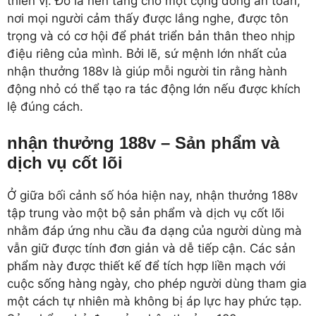
thiên vị. Đó là nền tảng cho một cộng đồng an toàn,
nơi mọi người cảm thấy được lắng nghe, được tôn
trọng và có cơ hội để phát triển bản thân theo nhịp
điệu riêng của mình. Bởi lẽ, sứ mệnh lớn nhất của
nhận thưởng 188v là giúp mỗi người tin rằng hành
động nhỏ có thể tạo ra tác động lớn nếu được khích
lệ đúng cách.
nhận thưởng 188v – Sản phẩm và
dịch vụ cốt lõi
Ở giữa bối cảnh số hóa hiện nay, nhận thưởng 188v
tập trung vào một bộ sản phẩm và dịch vụ cốt lõi
nhằm đáp ứng nhu cầu đa dạng của người dùng mà
vẫn giữ được tính đơn giản và dễ tiếp cận. Các sản
phẩm này được thiết kế để tích hợp liền mạch với
cuộc sống hàng ngày, cho phép người dùng tham gia
một cách tự nhiên mà không bị áp lực hay phức tạp.