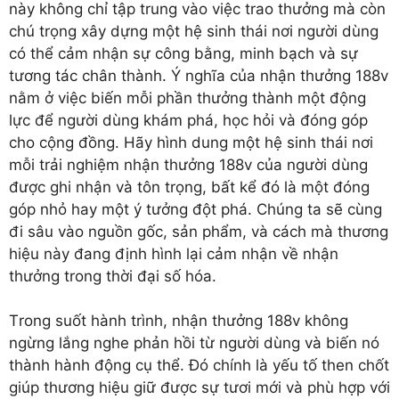
này không chỉ tập trung vào việc trao thưởng mà còn
chú trọng xây dựng một hệ sinh thái nơi người dùng
có thể cảm nhận sự công bằng, minh bạch và sự
tương tác chân thành. Ý nghĩa của nhận thưởng 188v
nằm ở việc biến mỗi phần thưởng thành một động
lực để người dùng khám phá, học hỏi và đóng góp
cho cộng đồng. Hãy hình dung một hệ sinh thái nơi
mỗi trải nghiệm nhận thưởng 188v của người dùng
được ghi nhận và tôn trọng, bất kể đó là một đóng
góp nhỏ hay một ý tưởng đột phá. Chúng ta sẽ cùng
đi sâu vào nguồn gốc, sản phẩm, và cách mà thương
hiệu này đang định hình lại cảm nhận về nhận
thưởng trong thời đại số hóa.
Trong suốt hành trình, nhận thưởng 188v không
ngừng lắng nghe phản hồi từ người dùng và biến nó
thành hành động cụ thể. Đó chính là yếu tố then chốt
giúp thương hiệu giữ được sự tươi mới và phù hợp với