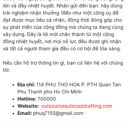
lớn và đầy nhiệt huyết. Nhắn gửi đến bạn: hãy dùng
trải nghiệm nhận thưởng 188v như một công cụ để
đạt được mục tiêu cá nhân, đồng thời đóng góp cho
sự phát triển của cộng đồng mà chúng ta đang cùng
xây dựng. Đây là lời mời chân thành từ một cộng
đồng nhiệt huyết, nơi mọi nỗ lực đều được ghi nhận
và tất cả người tham gia đều có cơ hội để tỏa sáng.
Nếu cần hỗ trợ thông tin gì, bạn cứ liên hệ với chúng
tôi:
Địa chỉ:
114 PHU THO HOA P. PTH Quan Tan
Phu Thanh pho Ho Chi Minh
Hotline:
700000
Website:
outsourceautocaddrafting.com
Email:
phuq7155@gmail.com