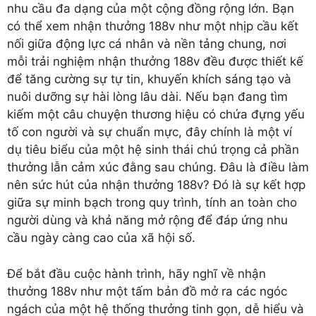
nhu cầu đa dạng của một cộng đồng rộng lớn. Bạn
có thể xem nhận thưởng 188v như một nhịp cầu kết
nối giữa động lực cá nhân và nền tảng chung, nơi
mỗi trải nghiệm nhận thưởng 188v đều được thiết kế
để tăng cường sự tự tin, khuyến khích sáng tạo và
nuôi dưỡng sự hài lòng lâu dài. Nếu bạn đang tìm
kiếm một câu chuyện thương hiệu có chứa đựng yếu
tố con người và sự chuẩn mực, đây chính là một ví
dụ tiêu biểu của một hệ sinh thái chú trọng cả phần
thưởng lẫn cảm xúc đằng sau chúng. Đâu là điều làm
nên sức hút của nhận thưởng 188v? Đó là sự kết hợp
giữa sự minh bạch trong quy trình, tính an toàn cho
người dùng và khả năng mở rộng để đáp ứng nhu
cầu ngày càng cao của xã hội số.
Để bắt đầu cuộc hành trình, hãy nghĩ về nhận
thưởng 188v như một tấm bản đồ mở ra các ngóc
ngách của một hệ thống thưởng tinh gọn, dễ hiểu và