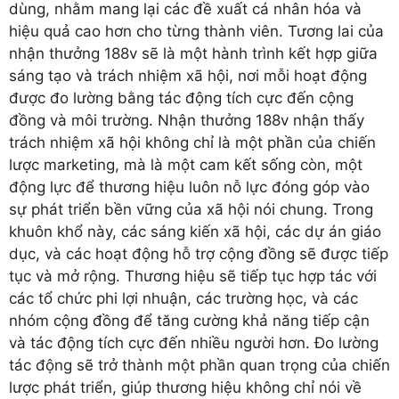
dùng, nhằm mang lại các đề xuất cá nhân hóa và
hiệu quả cao hơn cho từng thành viên. Tương lai của
nhận thưởng 188v sẽ là một hành trình kết hợp giữa
sáng tạo và trách nhiệm xã hội, nơi mỗi hoạt động
được đo lường bằng tác động tích cực đến cộng
đồng và môi trường. Nhận thưởng 188v nhận thấy
trách nhiệm xã hội không chỉ là một phần của chiến
lược marketing, mà là một cam kết sống còn, một
động lực để thương hiệu luôn nỗ lực đóng góp vào
sự phát triển bền vững của xã hội nói chung. Trong
khuôn khổ này, các sáng kiến xã hội, các dự án giáo
dục, và các hoạt động hỗ trợ cộng đồng sẽ được tiếp
tục và mở rộng. Thương hiệu sẽ tiếp tục hợp tác với
các tổ chức phi lợi nhuận, các trường học, và các
nhóm cộng đồng để tăng cường khả năng tiếp cận
và tác động tích cực đến nhiều người hơn. Đo lường
tác động sẽ trở thành một phần quan trọng của chiến
lược phát triển, giúp thương hiệu không chỉ nói về