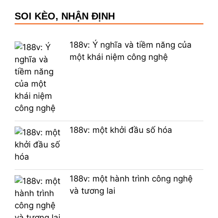
SOI KÈO, NHẬN ĐỊNH
188v: Ý nghĩa và tiềm năng của
một khái niệm công nghệ
188v: một khởi đầu số hóa
188v: một hành trình công nghệ
và tương lai