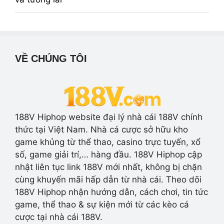
VỀ CHÚNG TÔI
188V Hiphop website đại lý nhà cái 188V chính
thức tại Việt Nam. Nhà cá cược sở hữu kho
game khủng từ thể thao, casino trực tuyến, xổ
số, game giải trí,… hàng đầu. 188V Hiphop cập
nhật liên tục link 188V mới nhất, không bị chặn
cùng khuyến mãi hấp dẫn từ nhà cái. Theo dõi
188V Hiphop nhận hướng dẫn, cách chơi, tin tức
game, thể thao & sự kiện mới từ các kèo cá
cược tại nhà cái 188V.