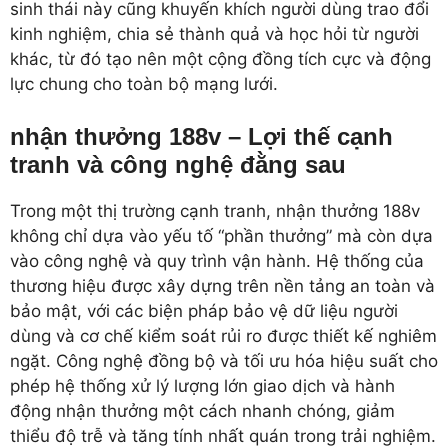
sinh thái này cũng khuyến khích người dùng trao đổi
kinh nghiệm, chia sẻ thành quả và học hỏi từ người
khác, từ đó tạo nên một cộng đồng tích cực và động
lực chung cho toàn bộ mạng lưới.
nhận thưởng 188v – Lợi thế cạnh
tranh và công nghệ đằng sau
Trong một thị trường cạnh tranh, nhận thưởng 188v
không chỉ dựa vào yếu tố “phần thưởng” mà còn dựa
vào công nghệ và quy trình vận hành. Hệ thống của
thương hiệu được xây dựng trên nền tảng an toàn và
bảo mật, với các biện pháp bảo vệ dữ liệu người
dùng và cơ chế kiểm soát rủi ro được thiết kế nghiêm
ngặt. Công nghệ đồng bộ và tối ưu hóa hiệu suất cho
phép hệ thống xử lý lượng lớn giao dịch và hành
động nhận thưởng một cách nhanh chóng, giảm
thiểu độ trễ và tăng tính nhất quán trong trải nghiệm.