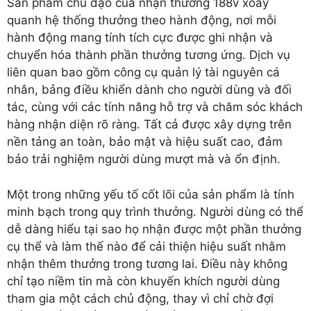
Sản phẩm chủ đạo của nhận thưởng 188v xoay
quanh hệ thống thưởng theo hành động, nơi mỗi
hành động mang tính tích cực được ghi nhận và
chuyển hóa thành phần thưởng tương ứng. Dịch vụ
liên quan bao gồm công cụ quản lý tài nguyên cá
nhân, bảng điều khiển dành cho người dùng và đối
tác, cùng với các tính năng hỗ trợ và chăm sóc khách
hàng nhận diện rõ ràng. Tất cả được xây dựng trên
nền tảng an toàn, bảo mật và hiệu suất cao, đảm
bảo trải nghiệm người dùng mượt mà và ổn định.
Một trong những yếu tố cốt lõi của sản phẩm là tính
minh bạch trong quy trình thưởng. Người dùng có thể
dễ dàng hiểu tại sao họ nhận được một phần thưởng
cụ thể và làm thế nào để cải thiện hiệu suất nhằm
nhận thêm thưởng trong tương lai. Điều này không
chỉ tạo niềm tin mà còn khuyến khích người dùng
tham gia một cách chủ động, thay vì chỉ chờ đợi