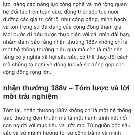
lực, nâng cao năng lực công nghệ và mở rộng quan
hệ đối tác trên toàn cầu, đồng thời tiếp tục nuôi
dưỡng các giá trị cốt lõi như công bằng, minh bạch
và tôn trọng sự đa dạng của cộng đồng tham gia.
Mọi bước đi đều được thực hiện với cái nhìn dài hạn,
nhằm đảm bảo rằng nhận thưởng 188v không chỉ là
một hệ thống thưởng hiệu quả mà còn là một nền
tảng có ý nghĩa xã hội sâu sắc, có thể thay đổi cách
mà chúng ta nghĩ về động lực và sự đóng góp cho
cộng đồng rộng lớn.
nhận thưởng 188v – Tóm lược và lời
mời trải nghiệm
Tóm lại, nhận thưởng 188v không chỉ là một hệ thống
trao thưởng đơn thuần mà là một hành trình kết nối
con người với mục tiêu và ước mơ. Từ nguồn gốc sâu
sắc và sứ mệnh hướng tới sự công bằng và minh