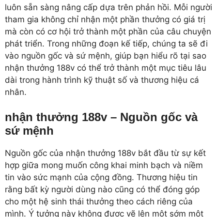
luôn sẵn sàng nâng cấp dựa trên phản hồi. Mỗi người
tham gia không chỉ nhận một phần thưởng có giá trị
mà còn có cơ hội trở thành một phần của câu chuyện
phát triển. Trong những đoạn kế tiếp, chúng ta sẽ đi
vào nguồn gốc và sứ mệnh, giúp bạn hiểu rõ tại sao
nhận thưởng 188v có thể trở thành một mục tiêu lâu
dài trong hành trình kỹ thuật số và thương hiệu cá
nhân.
nhận thưởng 188v – Nguồn gốc và
sứ mệnh
Nguồn gốc của nhận thưởng 188v bắt đầu từ sự kết
hợp giữa mong muốn công khai minh bạch và niềm
tin vào sức mạnh của cộng đồng. Thương hiệu tin
rằng bất kỳ người dùng nào cũng có thể đóng góp
cho một hệ sinh thái thưởng theo cách riêng của
mình. Ý tưởng này không được vẽ lên một sớm một