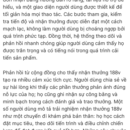
hiểu, và một giao diện người dùng được thiết kế để
tối giản hóa mọi thao tác. Các bước tham gia, kiểm
tra tiến độ và nhận thưởng được diễn đạt một cách
mạch lạc, không làm người dùng bị choáng ngợp bởi
quá trình phức tạp. Đồng thời, hệ thống theo dõi và
phản hồi nhanh chóng giúp người dùng cảm thấy họ
được trân trọng và có tiếng nói trong quá trình cải
tiến sản phẩm.
Phản hồi từ cộng đồng cho thấy nhận thưởng 188v
tạo ra nhiều cảm xúc tích cực. Người dùng chia sẻ về
sự hài lòng khi thấy các phần thưởng phản ánh đúng
nỗ lực của họ; họ cũng ghi nhận sự công bằng và
minh bạch trong cách đánh giá và trao thưởng. Một
số người dùng mô tả trải nghiệm nhận thưởng 188v
như một chuyến đi khám phá bản thân: họ học cách
đặt mục tiêu, theo dõi tiến trình và điều chỉnh chiến